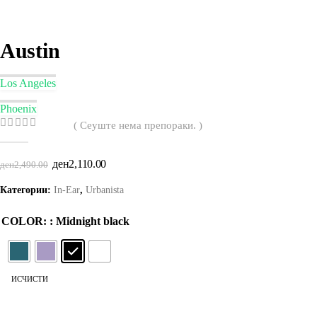
Austin
Los Angeles
Phoenix
( Сеуште нема препораки. )
0
out of 5
Original
Current
ден
2,110.00
ден
2,490.00
price
price
was:
is:
Категории:
In-Ear
,
Urbanista
ден2,490.00.
ден2,110.00.
COLOR
: Midnight black
ИСЧИСТИ