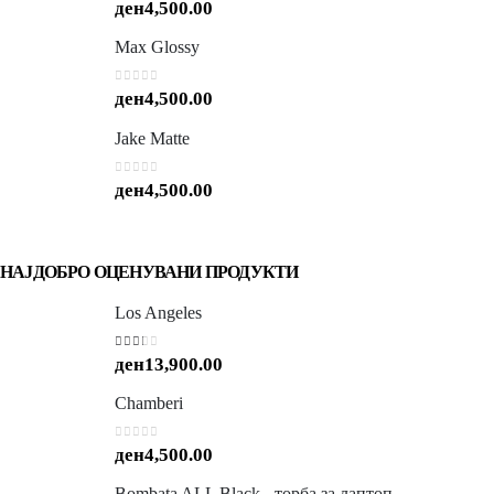
0
out of 5
ден
4,500.00
Max Glossy
0
out of 5
ден
4,500.00
Jake Matte
0
out of 5
ден
4,500.00
НАЈДОБРО ОЦЕНУВАНИ ПРОДУКТИ
Los Angeles
2.00
out of 5
ден
13,900.00
Chamberi
0
out of 5
ден
4,500.00
Bombata ALL Black - торба за лаптоп