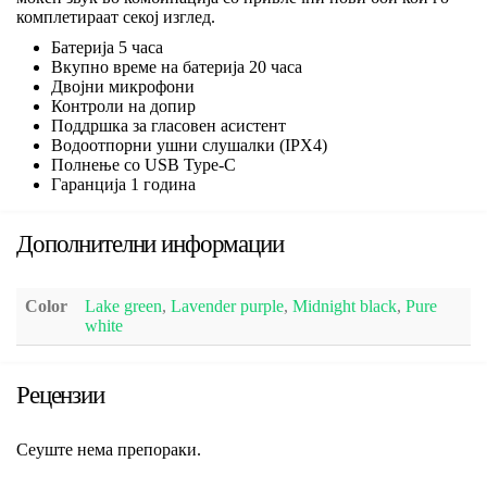
комплетираат секој изглед.
Батерија 5 часа
Вкупно време на батерија 20 часа
Двојни микрофони
Контроли на допир
Поддршка за гласовен асистент
Водоотпорни ушни слушалки (IPX4)
Полнење со USB Type-C
Гаранција 1 година
Дополнителни информации
Color
Lake green
,
Lavender purple
,
Midnight black
,
Pure
white
Рецензии
Сеуште нема препораки.