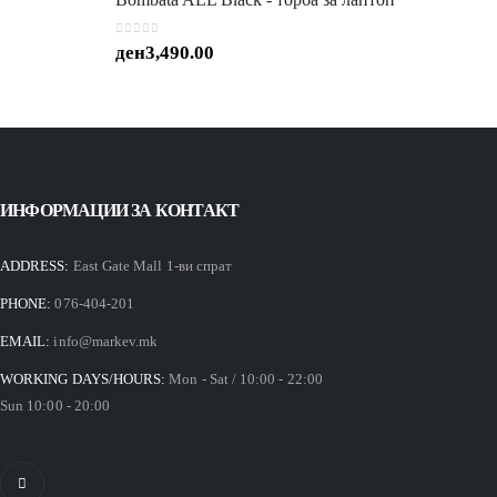
0
out of 5
ден
3,490.00
ИНФОРМАЦИИ ЗА КОНТАКТ
ADDRESS:
East Gate Mall 1-ви спрат
PHONE:
076-404-201
EMAIL:
info@markev.mk
WORKING DAYS/HOURS:
Mon - Sat / 10:00 - 22:00
Sun 10:00 - 20:00