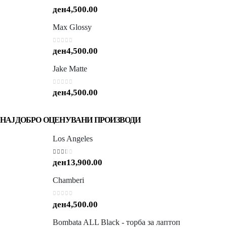
0
out of 5
ден
4,500.00
Max Glossy
0
out of 5
ден
4,500.00
Jake Matte
0
out of 5
ден
4,500.00
НАЈДОБРО ОЦЕНУВАНИ ПРОИЗВОДИ
Los Angeles
2.00
out of 5
ден
13,900.00
Chamberi
0
out of 5
ден
4,500.00
Bombata ALL Black - торба за лаптоп