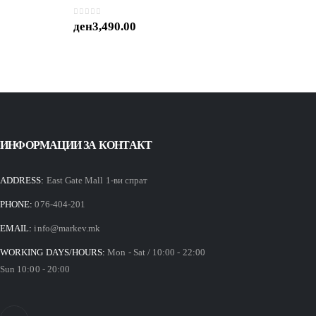
0
out of 5
ден
3,490.00
ИНФОРМАЦИИ ЗА КОНТАКТ
ADDRESS:
East Gate Mall 1-ви спрат
PHONE:
076-404-201
EMAIL:
info@markev.mk
WORKING DAYS/HOURS:
Mon - Sat / 10:00 - 22:00
Sun 10:00 - 20:00