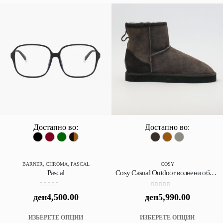
variants.
variant
The
The
options
option
may
may
be
be
chosen
chose
on
on
the
the
product
produc
page
page
Достапно во:
Достапно во:
BARNER
,
CHROMA
,
PASCAL
COSY
Pascal
Cosy Casual Outdoor волнени обувки за надвор 100% овча волна и кожа
0
out of 5
0
out of 5
ден
4,500.00
ден
5,990.00
This
This
ИЗБЕРЕТЕ ОПЦИИ
ИЗБЕРЕТЕ ОПЦИИ
product
produc