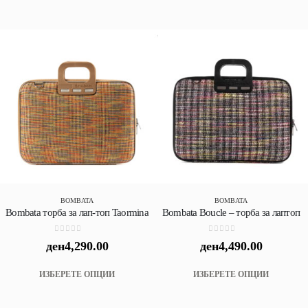
has
multip
variant
The
option
may
be
chose
on
the
produc
page
BOMBATA
BOMBATA
Bombata торба за лап-топ Taormina
Bombata Boucle – торба за лаптоп
0
out of 5
0
out of 5
ден
4,290.00
ден
4,490.00
This
This
ИЗБЕРЕТЕ ОПЦИИ
ИЗБЕРЕТЕ ОПЦИИ
product
produc
has
has
multiple
multip