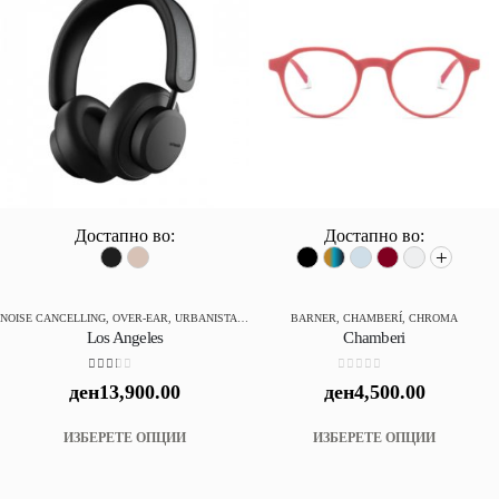
Достапно во:
Достапно во:
+
NOISE CANCELLING
,
OVER-EAR
,
URBANISTA
,
БЕЗЖИЧНИ
BARNER
,
CHAMBERÍ
,
CHROMA
Los Angeles
Chamberi
2.00
out of 5
0
out of 5
ден
13,900.00
ден
4,500.00
This
This
ИЗБЕРЕТЕ ОПЦИИ
ИЗБЕРЕТЕ ОПЦИИ
product
produc
has
has
multiple
multip