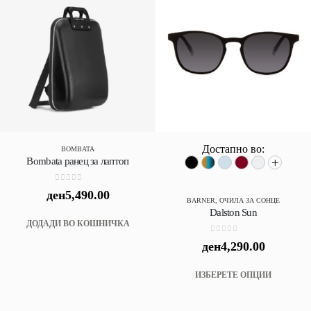
options
may
be
chosen
on
the
product
page
Достапно во:
BOMBATA
Bombata ранец за лаптоп
+
0
out of 5
ден
5,490.00
BARNER
,
ОЧИЛА ЗА СОНЦЕ
Dalston Sun
ДОДАДИ ВО КОШНИЧКА
0
out of 5
ден
4,290.00
This
ИЗБЕРЕТЕ ОПЦИИ
produc
has
multip