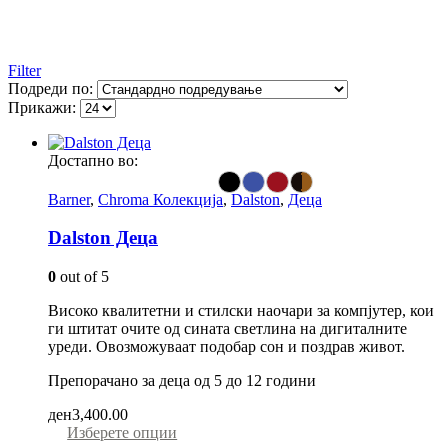
Filter
Подреди по:
Прикажи:
Достапно во:
Barner
,
Chroma Колекција
,
Dalston
,
Деца
Dalston Деца
0
out of 5
Високо квалитетни и стилски наочари за компјутер, кои
ги штитат очите од сината светлина на дигиталните
уреди. Овозможуваат подобар сон и поздрав живот.
Препорачано за деца од 5 до 12 години
ден
3,400.00
This
Изберете опции