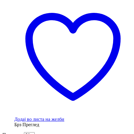
product
has
multiple
variants.
The
options
may
be
chosen
on
the
product
page
Додај во листа на желби
Брз Преглед