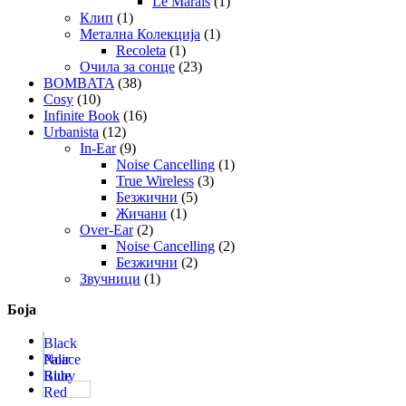
Le Marais
(1)
Клип
(1)
Метална Колекција
(1)
Recoleta
(1)
Очила за сонце
(23)
BOMBATA
(38)
Cosy
(10)
Infinite Book
(16)
Urbanista
(12)
In-Ear
(9)
Noise Cancelling
(1)
True Wireless
(3)
Безжични
(5)
Жичани
(1)
Over-Ear
(2)
Noise Cancelling
(2)
Безжични
(2)
Звучници
(1)
Боја
Black
Noir
Palace
Blue
Ruby
Tortoise
Red