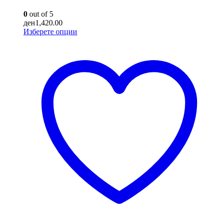
0
out of 5
ден
1,420.00
This
Изберете опции
product
has
multiple
variants.
The
options
may
be
chosen
on
the
product
page