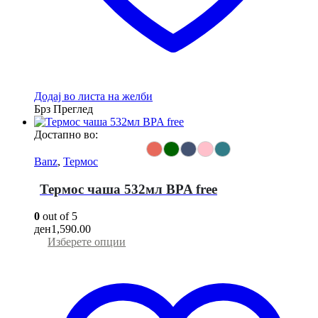
Додај во листа на желби
Брз Преглед
Достапно во:
Banz
,
Термос
Термос чаша 532мл BPA free
0
out of 5
ден
1,590.00
This
Изберете опции
product
has
multiple
variants.
The
options