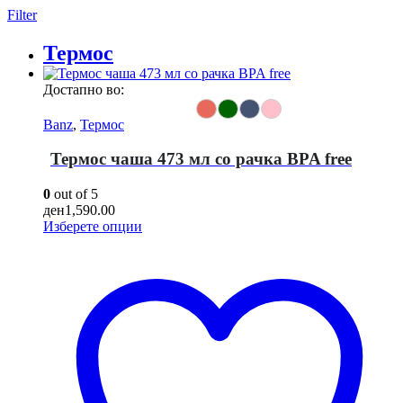
Filter
Термос
Достапно во:
Banz
,
Термос
Термос чаша 473 мл со рачка BPA free
0
out of 5
ден
1,590.00
This
Изберете опции
product
has
multiple
variants.
The
options
may
be
chosen
on