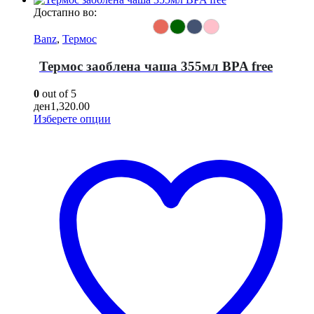
Достапно во:
Banz
,
Термос
Термос заоблена чаша 355мл BPA free
0
out of 5
ден
1,320.00
This
Изберете опции
product
has
multiple
variants.
The
options
may
be
chosen
on
the
product
page