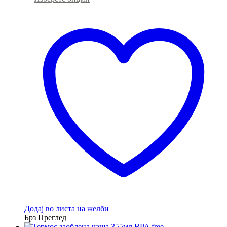
product
has
multiple
variants.
The
options
may
be
chosen
on
the
product
page
Додај во листа на желби
Брз Преглед