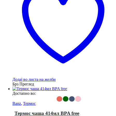
may
be
chosen
on
the
product
page
Додај во листа на желби
Брз Преглед
Достапно во:
Banz
,
Термос
Термос чаша 414мл BPA free