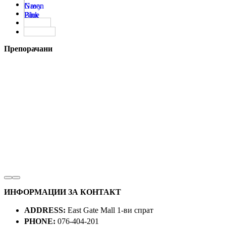
Green
Navy
Blue
Pink
T- Aqua
Teal Blue
Препорачани
ИНФОРМАЦИИ ЗА КОНТАКТ
ADDRESS:
East Gate Mall 1-ви спрат
PHONE:
076-404-201