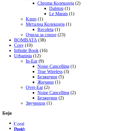
Chroma Колекција
(2)
Dalston
(1)
Le Marais
(1)
Клип
(1)
Метална Колекција
(1)
Recoleta
(1)
Очила за сонце
(23)
BOMBATA
(38)
Cosy
(10)
Infinite Book
(16)
Urbanista
(12)
In-Ear
(9)
Noise Cancelling
(1)
True Wireless
(3)
Безжични
(5)
Жичани
(1)
Over-Ear
(2)
Noise Cancelling
(2)
Безжични
(2)
Звучници
(1)
Боја
Coral
Peach
Dark