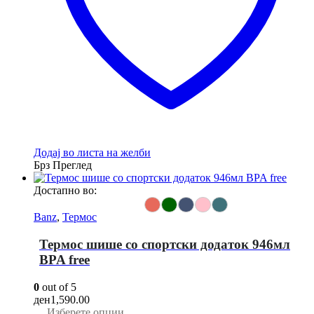
the
product
page
Додај во листа на желби
Брз Преглед
Достапно во:
Banz
,
Термос
Термос шише со спортски додаток 946мл
BPA free
0
out of 5
ден
1,590.00
This
Изберете опции