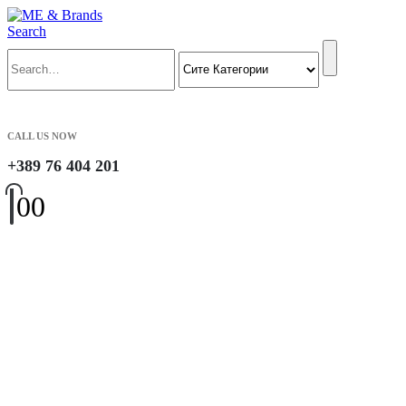
Search
CALL US NOW
+389 76 404 201
0
0